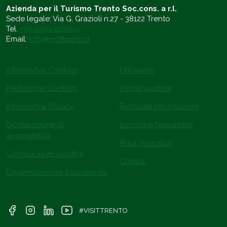
Azienda per il Turismo Trento Soc.cons. a r.l.
Sede legale: Via G. Grazioli n.27 - 38122 Trento
Tel.
+39 0461 216000
Email:
info@visittrento.it
Informativa Cookies
Chi siamo
Preferenze Cookies
I nostri partner
Informativa Privacy
Richiesta informazioni
Dichiarazione di
Iscrizione Newsletter
accessibilità
Area operatori
Condizioni di vendita
Credits
Organizzazione trasparente
#VISITTRENTO