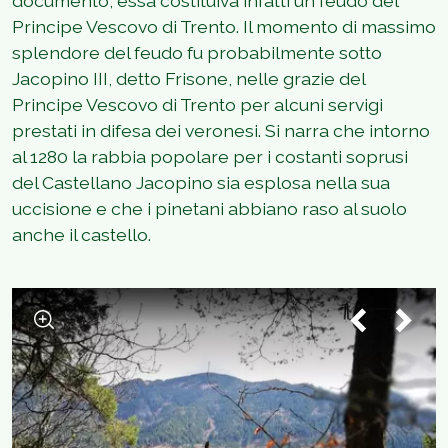
documento, essa costituiva infatti un feudo del
Principe Vescovo di Trento. Il momento di massimo
splendore del feudo fu probabilmente sotto
Jacopino III, detto Frisone, nelle grazie del
Principe Vescovo di Trento per alcuni servigi
prestati in difesa dei veronesi. Si narra che intorno
al 1280 la rabbia popolare per i costanti soprusi
del Castellano Jacopino sia esplosa nella sua
uccisione e che i pinetani abbiano raso al suolo
anche il castello.
1
/
2