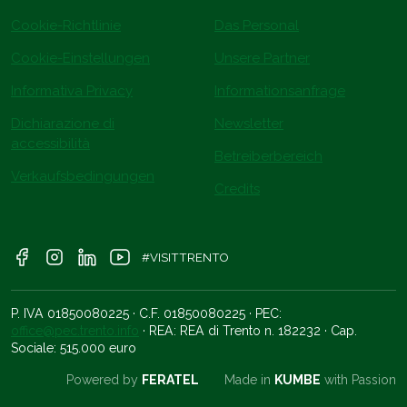
Cookie-Richtlinie
Das Personal
Cookie-Einstellungen
Unsere Partner
Informativa Privacy
Informationsanfrage
Dichiarazione di
Newsletter
accessibilità
Betreiberbereich
Verkaufsbedingungen
Credits
#VISITTRENTO
P. IVA 01850080225 · C.F. 01850080225 · PEC:
office@pec.trento.info
· REA: REA di Trento n. 182232 · Cap.
Sociale: 515.000 euro
Powered by
FERATEL
Made in
KUMBE
with Passion