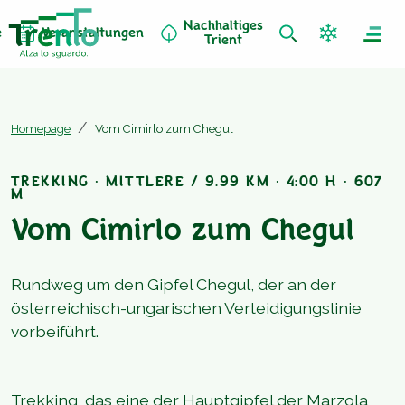
Nachhaltiges
e
Veranstaltungen
Trient
Homepage
Vom Cimirlo zum Chegul
TREKKING · MITTLERE / 9.99 KM · 4:00 H · 607
M
Vom Cimirlo zum Chegul
Rundweg um den Gipfel Chegul, der an der
österreichisch-ungarischen Verteidigungslinie
vorbeiführt.
Trekking, das eine der Hauptgipfel der Marzola