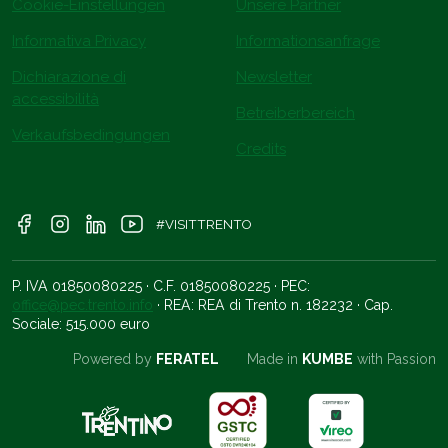
Cookie-Einstellungen
Unsere Partner
Informativa Privacy
Informationsanfrage
Dichiarazione di
Newsletter
accessibilità
Betreiberbereich
Verkaufsbedingungen
Credits
#VISITTRENTO
P. IVA 01850080225 · C.F. 01850080225 · PEC:
office@pec.trento.info
· REA: REA di Trento n. 182232 · Cap.
Sociale: 515.000 euro
Powered by
FERATEL
Made in
KUMBE
with Passion