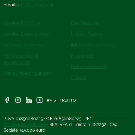
Email:
info@visittrento.it
Cookie-Richtlinie
Das Personal
Cookie-Einstellungen
Unsere Partner
Informativa Privacy
Informationsanfrage
Dichiarazione di
Newsletter
accessibilità
Betreiberbereich
Verkaufsbedingungen
Credits
#VISITTRENTO
P. IVA 01850080225 · C.F. 01850080225 · PEC:
office@pec.trento.info
· REA: REA di Trento n. 182232 · Cap.
Sociale: 515.000 euro