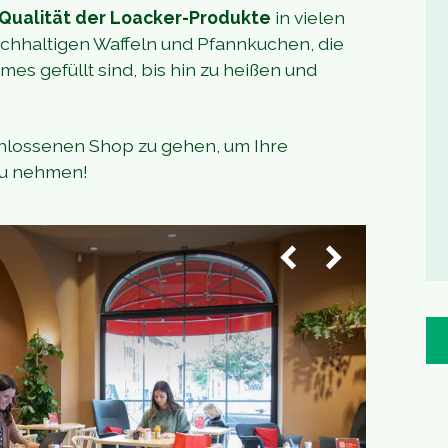
Qualität der Loacker-Produkte
in vielen
ichhaltigen Waffeln und Pfannkuchen, die
es gefüllt sind, bis hin zu heißen und
chlossenen Shop zu gehen, um Ihre
 zu nehmen!
1
/
4