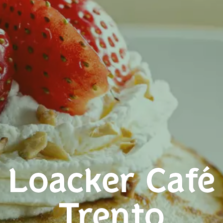
Loacker Café
Trento