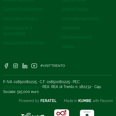
Cookie-Einstellungen
Unsere Partner
Informativa Privacy
Informationsanfrage
Dichiarazione di
Newsletter
accessibilità
Betreiberbereich
Verkaufsbedingungen
Credits
#VISITTRENTO
P. IVA 01850080225 · C.F. 01850080225 · PEC:
office@pec.trento.info
· REA: REA di Trento n. 182232 · Cap.
Sociale: 515.000 euro
Powered by
FERATEL
Made in
KUMBE
with Passion