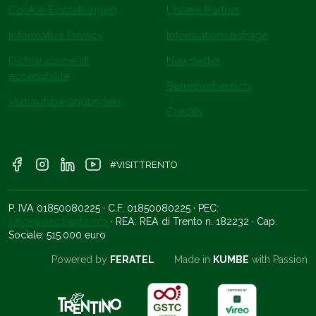
Cookie-Einstellungen
Unsere Partner
Informativa Privacy
Informationsanfrage
Dichiarazione di
Newsletter
accessibilità
Betreiberbereich
Verkaufsbedingungen
Credits
#VISITTRENTO
P. IVA 01850080225 · C.F. 01850080225 · PEC:
office@pec.trento.info
· REA: REA di Trento n. 182232 · Cap.
Sociale: 515.000 euro
Powered by
FERATEL
Made in
KUMBE
with Passion