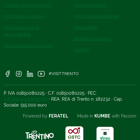
Cookie-Einstellungen
Unsere Partner
Informativa Privacy
Informationsanfrage
Dichiarazione di
Newsletter
accessibilità
Betreiberbereich
Verkaufsbedingungen
Credits
#VISITTRENTO
P. IVA 01850080225 · C.F. 01850080225 · PEC:
office@pec.trento.info
· REA: REA di Trento n. 182232 · Cap.
Sociale: 515.000 euro
Powered by
FERATEL
Made in
KUMBE
with Passion