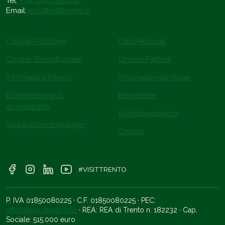
Tel.
+39 0461 216000
Email:
info@visittrento.it
Cookie-Richtlinie
Das Personal
Cookie-Einstellungen
Unsere Partner
Informativa Privacy
Informationsanfrage
Dichiarazione di
Newsletter
accessibilità
Betreiberbereich
Verkaufsbedingungen
Credits
#VISITTRENTO
P. IVA 01850080225 · C.F. 01850080225 · PEC:
office@pec.trento.info
· REA: REA di Trento n. 182232 · Cap.
Sociale: 515.000 euro