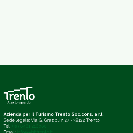
Azienda per il Turismo Trento Soc.cons. a r.l.
Sede legale: Via G. Grazioli n.27 - 38122 Trento
Tel.
+39 0461 216000
Email:
info@visittrento.it