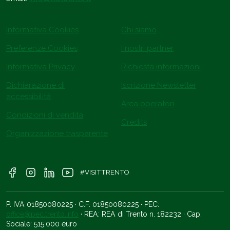
Informativa Cookies
Chi siamo
Preferenze Cookies
I nostri partner
Informativa Privacy
Richiesta informazioni
Dichiarazione di
Iscrizione Newsletter
accessibilità
Area operatori
Condizioni di vendita
Credits
Organizzazione trasparente
#VISITTRENTO
P. IVA 01850080225 · C.F. 01850080225 · PEC:
office@pec.trento.info
· REA: REA di Trento n. 182232 · Cap.
Sociale: 515.000 euro