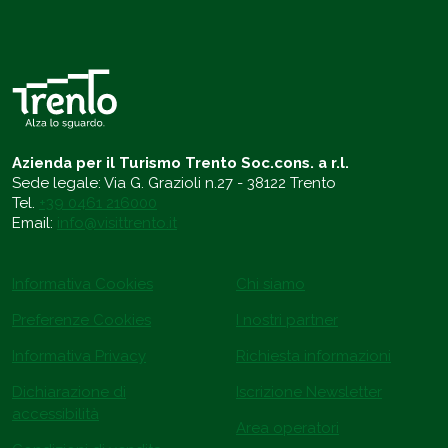
Azienda per il Turismo Trento Soc.cons. a r.l.
Sede legale: Via G. Grazioli n.27 - 38122 Trento
Tel.
+39 0461 216000
Email:
info@visittrento.it
Informativa Cookies
Chi siamo
Preferenze Cookies
I nostri partner
Informativa Privacy
Richiesta informazioni
Dichiarazione di
Iscrizione Newsletter
accessibilità
Area operatori