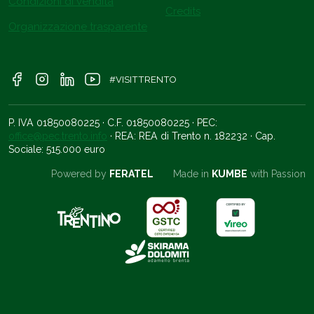
Condizioni di vendita
Credits
Organizzazione trasparente
#VISITTRENTO
P. IVA 01850080225 · C.F. 01850080225 · PEC:
office@pec.trento.info
· REA: REA di Trento n. 182232 · Cap.
Sociale: 515.000 euro
Powered by
FERATEL
Made in
KUMBE
with Passion