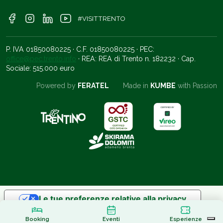
#VISITTRENTO
P. IVA 01850080225 · C.F. 01850080225 · PEC:
office@pec.trento.info
· REA: REA di Trento n. 182232 · Cap.
Sociale: 515.000 euro
Powered by
FERATEL
Made in
KUMBE
with Passion
Le tue preferenze relative alla privacy
Informativa sulla raccolta
Booking
Eventi
Esperienze