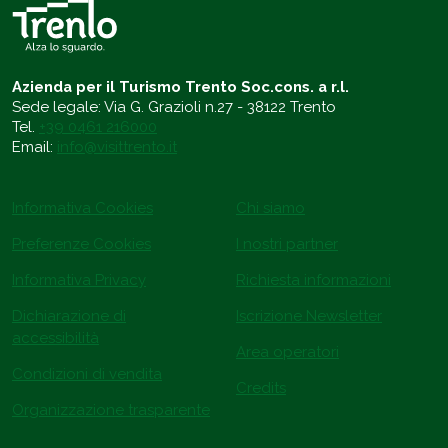
Azienda per il Turismo Trento Soc.cons. a r.l.
Sede legale: Via G. Grazioli n.27 - 38122 Trento
Tel.
+39 0461 216000
Email:
info@visittrento.it
Informativa Cookies
Chi siamo
Preferenze Cookies
I nostri partner
Informativa Privacy
Richiesta informazioni
Dichiarazione di
Iscrizione Newsletter
accessibilità
Area operatori
Condizioni di vendita
Credits
Organizzazione trasparente