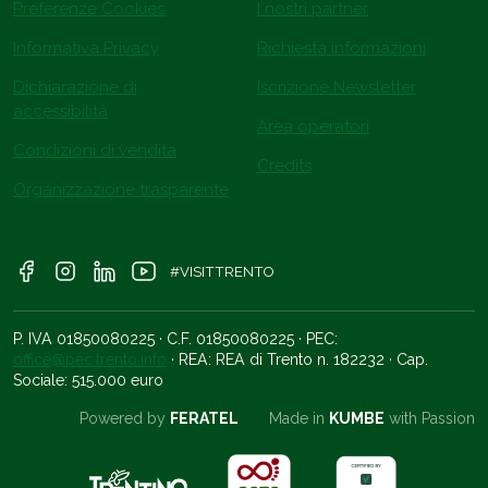
Preferenze Cookies
I nostri partner
Informativa Privacy
Richiesta informazioni
Dichiarazione di
Iscrizione Newsletter
accessibilità
Area operatori
Condizioni di vendita
Credits
Organizzazione trasparente
#VISITTRENTO
P. IVA 01850080225 · C.F. 01850080225 · PEC:
office@pec.trento.info
· REA: REA di Trento n. 182232 · Cap.
Sociale: 515.000 euro
Powered by
FERATEL
Made in
KUMBE
with Passion