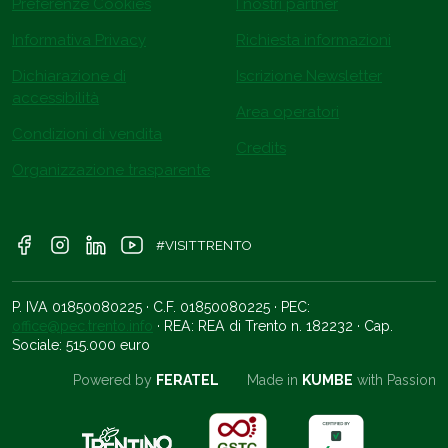
Preferenze Cookies
I nostri partner
Informativa Privacy
Richiesta informazioni
Dichiarazione di
Iscrizione Newsletter
accessibilità
Area operatori
Condizioni di vendita
Credits
Organizzazione trasparente
#VISITTRENTO
P. IVA 01850080225 · C.F. 01850080225 · PEC:
office@pec.trento.info
· REA: REA di Trento n. 182232 · Cap.
Sociale: 515.000 euro
Powered by
FERATEL
Made in
KUMBE
with Passion