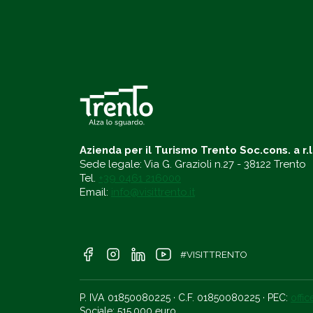
Azienda per il Turismo Trento Soc.cons. a r.l
Sede legale: Via G. Grazioli n.27 - 38122 Trento
Tel.
+39 0461 216000
Email:
info@visittrento.it
#VISITTRENTO
P. IVA 01850080225 · C.F. 01850080225 · PEC:
offi
Sociale: 515.000 euro