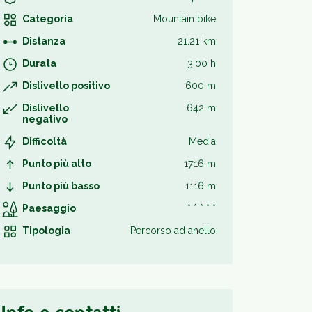
Categoria
Mountain bike
Distanza
21.21 km
Durata
3:00 h
Dislivello positivo
600 m
Dislivello
642 m
negativo
Difficoltà
Media
Punto più alto
1716 m
Punto più basso
1116 m
Paesaggio
* * * * *
Tipologia
Percorso ad anello