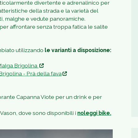
articolarmente divertente e adrenalinico per
atteristiche della strada e la varietà del
ti, malghe e vedute panoramiche.
r affrontare senza troppa fatica le salite
biato utilizzando
le varianti a disposizione:
Malga Brigolina
igolina - Prà della fava
istorante Capanna Viote per un drink e per
à Vason, dove sono disponibili i
noleggi bike.