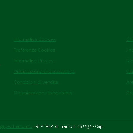
Informativa Cookies
Ch
Preferenze Cookies
I n
Informativa Privacy
Ric
.
Dichiarazione di accessibilità
Isc
Condizioni di vendita
Ar
Organizzazione trasparente
Cre
ce@pec.trento.info
· REA: REA di Trento n. 182232 · Cap.