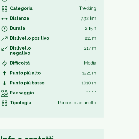
Categoria
Trekking
Distanza
7.92 km
Durata
2:15 h
Dislivello positivo
211 m
Dislivello
217 m
negativo
Difficoltà
Media
Punto più alto
1221 m
Punto più basso
1010 m
Paesaggio
* * * *
Tipologia
Percorso ad anello