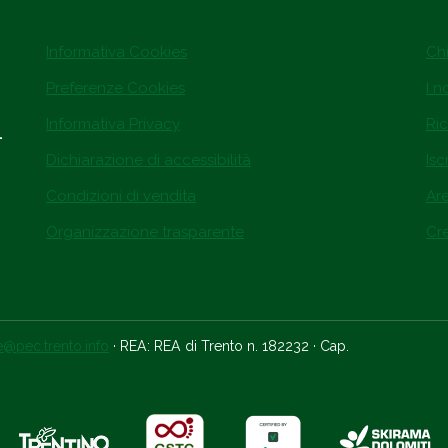
Informativa Cookies
Ch
Preferenze Cookies
I n
Informativa Privacy
Ric
.
Dichiarazione di accessibilità
Isc
Condizioni di vendita
Ar
Organizzazione trasparente
Cre
ce@pec.trento.info
· REA: REA di Trento n. 182232 · Cap.