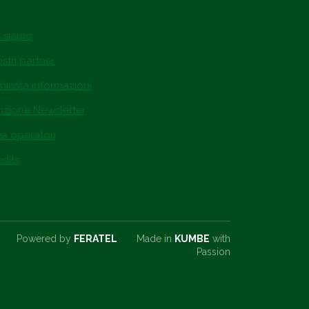
i siamo
ostri partner
hiesta informazioni
rizione Newsletter
ea operatori
dits
Powered by
FERATEL
Made in
KUMBE
with
Passion