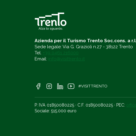
Azienda per il Turismo Trento Soc.cons. a r.l
Sede legale: Via G. Grazioli n.27 - 38122 Trento
Tel.
+39 0461 216000
Email:
info@visittrento.it
#VISITTRENTO
P. IVA 01850080225 · C.F. 01850080225 · PEC:
offi
Sociale: 515.000 euro