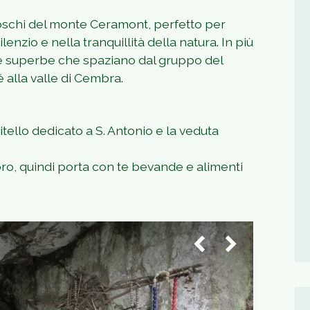
boschi del monte Ceramont, perfetto per
nzio e nella tranquillità della natura. In più
ute superbe che spaziano dal gruppo del
é alla valle di Cembra.
itello dedicato a S. Antonio e la veduta
oro, quindi porta con te bevande e alimenti
1
/
2