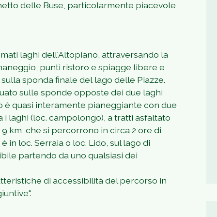
ghetto delle Buse, particolarmente piacevole
omati laghi dell'Altopiano, attraversando la
 maneggio, punti ristoro e spiagge libere e
sulla sponda finale del lago delle Piazze.
ettuato sulle sponde opposte dei due laghi
ario è quasi interamente pianeggiante con due
 i laghi (loc. campolongo), a tratti asfaltato
a 9 km, che si percorrono in circa 2 ore di
in loc. Serraia o loc. Lido, sul lago di
ibile partendo da uno qualsiasi dei
teristiche di accessibilità del percorso in
untive".
1
/
2