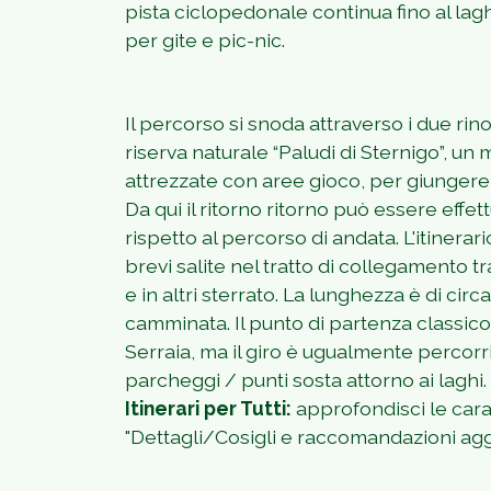
pista ciclopedonale continua fino al la
per gite e pic-nic.
Il percorso si snoda attraverso i due rin
riserva naturale “Paludi di Sternigo”, un
attrezzate con aree gioco, per giungere 
Da qui il ritorno ritorno può essere eff
rispetto al percorso di andata. L'itiner
brevi salite nel tratto di collegamento tra
e in altri sterrato. La lunghezza è di circ
camminata. Il punto di partenza classico è 
Serraia, ma il giro è ugualmente percorr
parcheggi / punti sosta attorno ai laghi.
Itinerari per Tutti:
approfondisci le carat
"Dettagli/Cosigli e raccomandazioni aggi