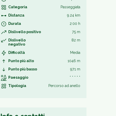
Categoria
Passeggiata
Distanza
9.24 km
Durata
2:00 h
Dislivello positivo
75 m
Dislivello
82 m
negativo
Difficoltà
Media
Punto più alto
1046 m
Punto più basso
971 m
Paesaggio
* * * * *
Tipologia
Percorso ad anello