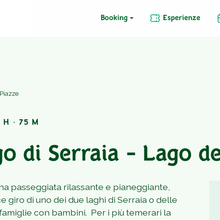
Booking
Esperienze
 Piazze
 H · 75 M
go di Serraia - Lago d
è una passeggiata rilassante e pianeggiante,
 giro di uno dei due laghi di Serraia o delle
 famiglie con bambini. Per i più temerari la