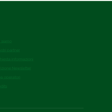
i siamo
ostri partner
hiesta informazioni
rizione Newsletter
ea operatori
dits