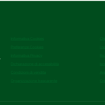
Informativa Cookies
Ch
Preferenze Cookies
I n
Informativa Privacy
Ric
.
Dichiarazione di accessibilità
Isc
Condizioni di vendita
Ar
Organizzazione trasparente
Cre