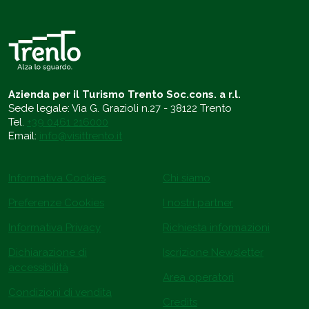
Azienda per il Turismo Trento Soc.cons. a r.l.
Sede legale: Via G. Grazioli n.27 - 38122 Trento
Tel.
+39 0461 216000
Email:
info@visittrento.it
Informativa Cookies
Chi siamo
Preferenze Cookies
I nostri partner
Informativa Privacy
Richiesta informazioni
Dichiarazione di
Iscrizione Newsletter
accessibilità
Area operatori
Condizioni di vendita
Credits