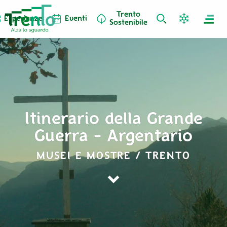
Trento
Esperienze
Eventi
Sostenibile
Itinerario della Grande
Guerra - Argentario
MUSEI E MOSTRE / TRENTO