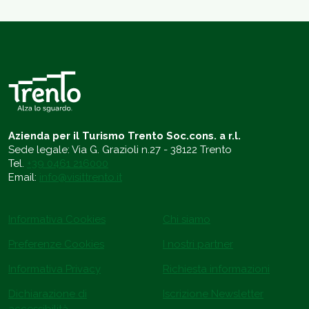
Azienda per il Turismo Trento Soc.cons. a r.l.
Sede legale: Via G. Grazioli n.27 - 38122 Trento
Tel.
+39 0461 216000
Email:
info@visittrento.it
Informativa Cookies
Chi siamo
Preferenze Cookies
I nostri partner
Informativa Privacy
Richiesta informazioni
Dichiarazione di
Iscrizione Newsletter
accessibilità