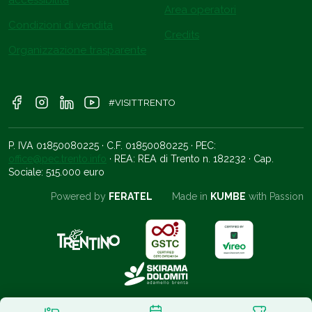
Area operatori
Condizioni di vendita
Credits
Organizzazione trasparente
#VISITTRENTO
P. IVA 01850080225 · C.F. 01850080225 · PEC:
office@pec.trento.info
· REA: REA di Trento n. 182232 · Cap.
Sociale: 515.000 euro
Powered by
FERATEL
Made in
KUMBE
with Passion