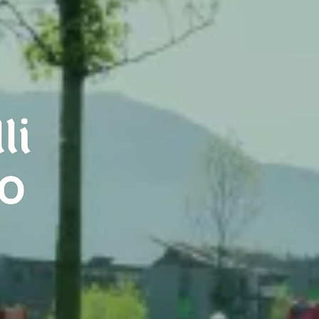
li
co