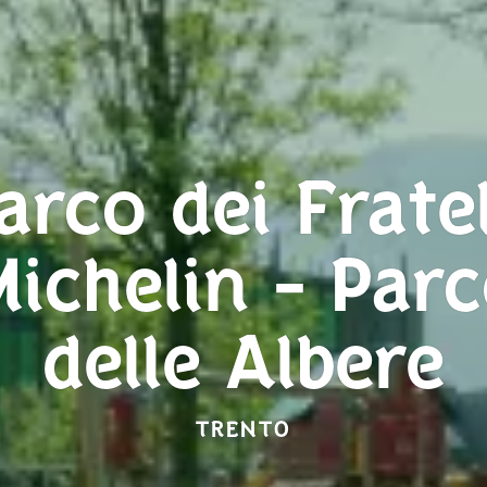
arco dei Fratel
ichelin - Par
delle Albere
TRENTO