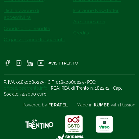
Dichiarazione di
Iscrizione Newsletter
accessibilità
Area operatori
Condizioni di vendita
Credits
Organizzazione trasparente
#VISITTRENTO
P. IVA 01850080225 · C.F. 01850080225 · PEC:
office@pec.trento.info
· REA: REA di Trento n. 182232 · Cap.
Sociale: 515.000 euro
Powered by
FERATEL
Made in
KUMBE
with Passion