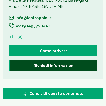
Via Della Prestala n. 20, 38042 Baselga di
Piné (TN), BASELGA DI PINE'
info@lastropaia.it
00393495703243
Come arrivare
Richiedi informazioni
Condividi questo contenuto