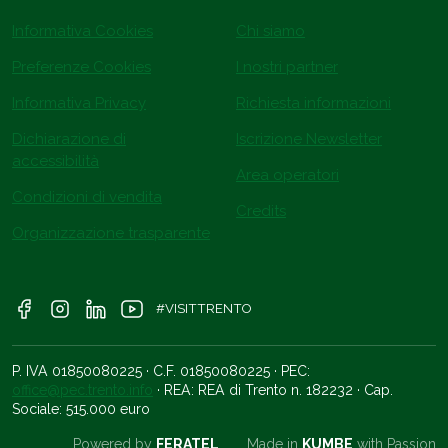
Informativa Cookies
Chi siamo
Preferenze Cookies
I nostri partner
Informativa Privacy
Richiesta informazioni
Dichiarazione di
Iscrizione Newsletter
accessibilità
Area operatori
Condizioni di vendita
Credits
Organizzazione trasparente
#VISITTRENTO
P. IVA 01850080225 · C.F. 01850080225 · PEC:
office@pec.trento.info
· REA: REA di Trento n. 182232 · Cap.
Sociale: 515.000 euro
Powered by
FERATEL
Made in
KUMBE
with Passion