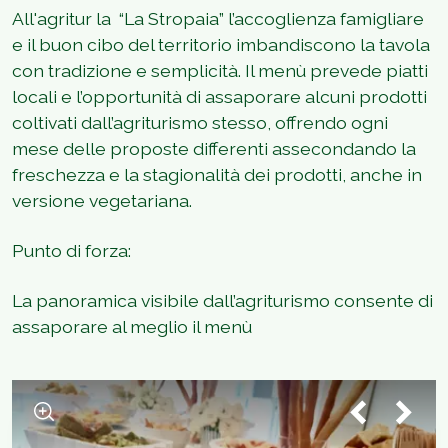
All'agritur la “La Stropaia” l’accoglienza famigliare
e il buon cibo del territorio imbandiscono la tavola
con tradizione e semplicità. Il menù prevede piatti
locali e l’opportunità di assaporare alcuni prodotti
coltivati dall’agriturismo stesso, offrendo ogni
mese delle proposte differenti assecondando la
freschezza e la stagionalità dei prodotti, anche in
versione vegetariana.
Punto di forza:
La panoramica visibile dall’agriturismo consente di
assaporare al meglio il menù
1
/
2