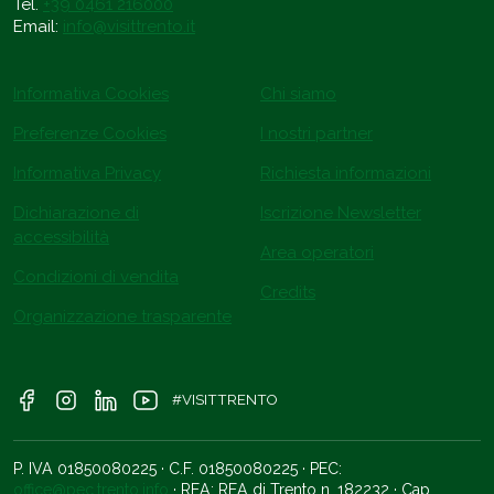
Tel.
+39 0461 216000
Email:
info@visittrento.it
Informativa Cookies
Chi siamo
Preferenze Cookies
I nostri partner
Informativa Privacy
Richiesta informazioni
Dichiarazione di
Iscrizione Newsletter
accessibilità
Area operatori
Condizioni di vendita
Credits
Organizzazione trasparente
#VISITTRENTO
P. IVA 01850080225 · C.F. 01850080225 · PEC:
office@pec.trento.info
· REA: REA di Trento n. 182232 · Cap.