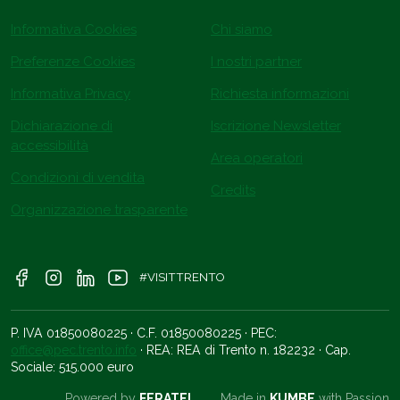
Informativa Cookies
Chi siamo
Preferenze Cookies
I nostri partner
Informativa Privacy
Richiesta informazioni
Dichiarazione di
Iscrizione Newsletter
accessibilità
Area operatori
Condizioni di vendita
Credits
Organizzazione trasparente
#VISITTRENTO
P. IVA 01850080225 · C.F. 01850080225 · PEC:
office@pec.trento.info
· REA: REA di Trento n. 182232 · Cap.
Sociale: 515.000 euro
Powered by
FERATEL
Made in
KUMBE
with Passion