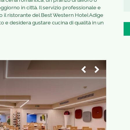
iorno in città. Il servizio professionale e
 il ristorante del Best Western Hotel Adige
to e desidera gustare cucina di qualità in un
1
/
4