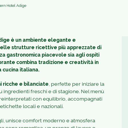
tern Hotel Adige
Adige è un ambiente elegante e
delle strutture ricettive più apprezzate di
za gastronomica piacevole sia agli ospiti
istorante combina tradizione e creatività in
a cucina italiana.
i ricche e bilanciate
, perfette per iniziare la
 ingredienti freschi e di stagione. Nel menù
i reinterpretati con equilibrio, accompagnati
etichette locali e nazionali.
gli, unisce comfort moderno e atmosfera
una cena romantica, un pranzo di lavoro o