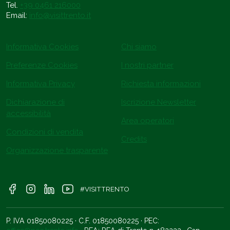
Tel.
+39 0461 216000
Email:
info@visittrento.it
Informativa Cookies
Chi siamo
Preferenze Cookies
I nostri partner
Informativa Privacy
Richiesta informazioni
Dichiarazione di
Iscrizione Newsletter
accessibilità
Area operatori
Condizioni di vendita
Credits
Organizzazione trasparente
#VISITTRENTO
P. IVA 01850080225 · C.F. 01850080225 · PEC: