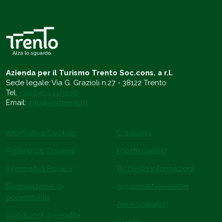
Azienda per il Turismo Trento Soc.cons. a r.l.
Sede legale: Via G. Grazioli n.27 - 38122 Trento
Tel.
+39 0461 216000
Email:
info@visittrento.it
Informativa Cookies
Chi siamo
Preferenze Cookies
I nostri partner
Informativa Privacy
Richiesta informazioni
Dichiarazione di
Iscrizione Newsletter
accessibilità
Area operatori
Condizioni di vendita