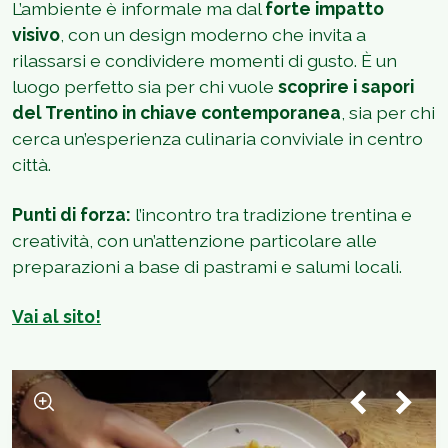
L’ambiente è informale ma dal
forte impatto
visivo
, con un design moderno che invita a
rilassarsi e condividere momenti di gusto. È un
luogo perfetto sia per chi vuole
scoprire i sapori
del Trentino in chiave contemporanea
, sia per chi
cerca un’esperienza culinaria conviviale in centro
città.
Punti di forza:
l’incontro tra tradizione trentina e
creatività, con un’attenzione particolare alle
preparazioni a base di pastrami e salumi locali.
Vai al sito!
1
/
4