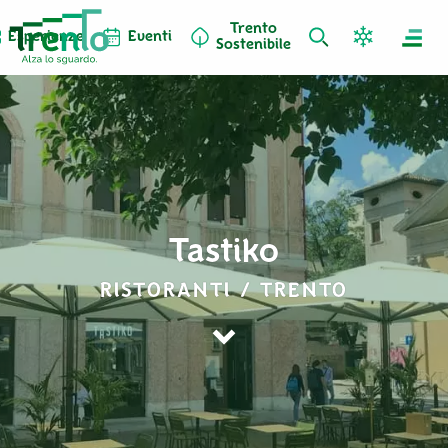
Trento
Esperienze
Eventi
Sostenibile
Tastiko
RISTORANTI / TRENTO