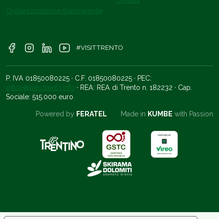
Credits
Organizzazione trasparente
#VISITTRENTO
P. IVA 01850080225 · C.F. 01850080225 · PEC:
office@pec.trento.info
· REA: REA di Trento n. 182232 · Cap.
Sociale: 515.000 euro
Powered by
FERATEL
Made in
KUMBE
with Passion