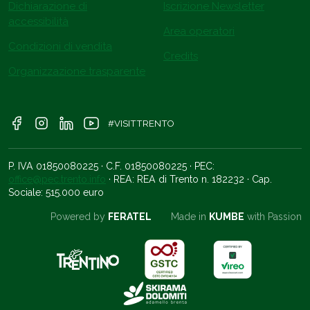
Dichiarazione di
Iscrizione Newsletter
accessibilità
Area operatori
Condizioni di vendita
Credits
Organizzazione trasparente
#VISITTRENTO
P. IVA 01850080225 · C.F. 01850080225 · PEC:
office@pec.trento.info
· REA: REA di Trento n. 182232 · Cap.
Sociale: 515.000 euro
Powered by
FERATEL
Made in
KUMBE
with Passion