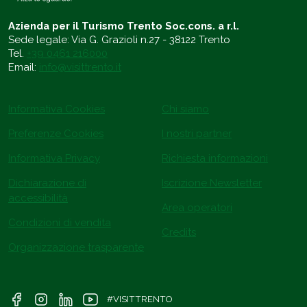
Azienda per il Turismo Trento Soc.cons. a r.l.
Sede legale: Via G. Grazioli n.27 - 38122 Trento
Tel.
+39 0461 216000
Email:
info@visittrento.it
Informativa Cookies
Chi siamo
Preferenze Cookies
I nostri partner
Informativa Privacy
Richiesta informazioni
Dichiarazione di
Iscrizione Newsletter
accessibilità
Area operatori
Condizioni di vendita
Credits
Organizzazione trasparente
#VISITTRENTO