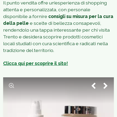
Il punto vendita offre un’esperienza di shopping
attenta e personalizzata, con personale
disponibile a fornire
consigli su misura per la cura
della pelle
e scelte di bellezza consapevoli,
rendendolo una tappa interessante per chi visita
Trento e desidera scoprire prodotti cosmetici
locali studiati con cura scientifica e radicati nella
tradizione del territorio.
Clicca qui per scoprire il sito!
1
/
4