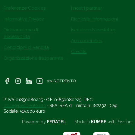
Preferenze Cookies
I nostri partner
Informativa Privacy
Richiesta informazioni
Dichiarazione di
Iscrizione Newsletter
accessibilità
Area operatori
Condizioni di vendita
Credits
Organizzazione trasparente
#VISITTRENTO
P. IVA 01850080225 · C.F. 01850080225 · PEC:
office@pec.trento.info
· REA: REA di Trento n. 182232 · Cap.
Sociale: 515.000 euro
Powered by
FERATEL
Made in
KUMBE
with Passion