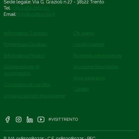
Sede legale: Via G. Grazioli n.27 - 38122 Trento
Tel.
+39 0461 216000
Email:
info@visittrento.it
Informativa Cookies
Chi siamo
Preferenze Cookies
I nostri partner
Informativa Privacy
Richiesta informazioni
Dichiarazione di
Iscrizione Newsletter
accessibilità
Area operatori
Condizioni di vendita
Credits
Organizzazione trasparente
#VISITTRENTO
P. IVA 01850080225 · C.F. 01850080225 · PEC: