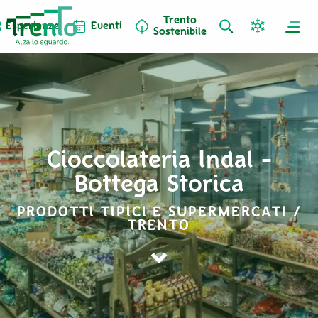
Trento
Esperienze
Eventi
Sostenibile
Cioccolateria Indal -
Bottega Storica
PRODOTTI TIPICI E SUPERMERCATI /
TRENTO