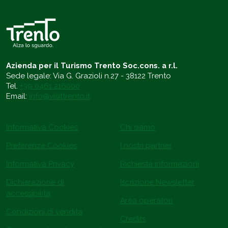
Azienda per il Turismo Trento Soc.cons. a r.l.
Sede legale: Via G. Grazioli n.27 - 38122 Trento
Tel.
+39 0461 216000
Email:
info@visittrento.it
Informativa Cookies
Chi siamo
Preferenze Cookies
I nostri partner
Informativa Privacy
Richiesta informazioni
Dichiarazione di
Iscrizione Newsletter
accessibilità
Area operatori
Condizioni di vendita
Credits