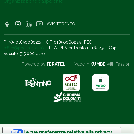
Organizzazione trasparente
#VISITTRENTO
P. IVA 01850080225 · C.F. 01850080225 · PEC:
office@pec.trento.info
· REA: REA di Trento n. 182232 · Cap.
Sociale: 515.000 euro
Powered by
FERATEL
Made in
KUMBE
with Passion
Le tue preferenze relative alla privacy