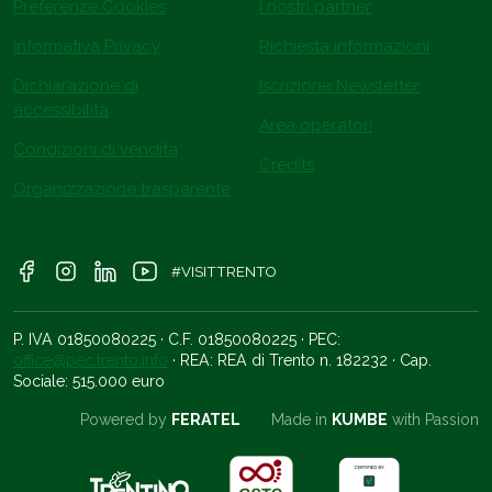
Preferenze Cookies
I nostri partner
Informativa Privacy
Richiesta informazioni
Dichiarazione di
Iscrizione Newsletter
accessibilità
Area operatori
Condizioni di vendita
Credits
Organizzazione trasparente
#VISITTRENTO
P. IVA 01850080225 · C.F. 01850080225 · PEC:
office@pec.trento.info
· REA: REA di Trento n. 182232 · Cap.
Sociale: 515.000 euro
Powered by
FERATEL
Made in
KUMBE
with Passion