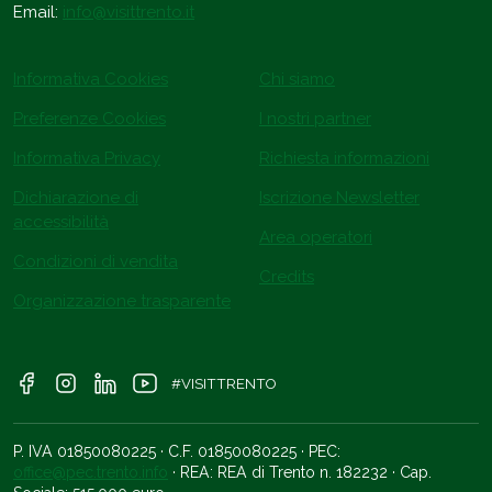
Email:
info@visittrento.it
Informativa Cookies
Chi siamo
Preferenze Cookies
I nostri partner
Informativa Privacy
Richiesta informazioni
Dichiarazione di
Iscrizione Newsletter
accessibilità
Area operatori
Condizioni di vendita
Credits
Organizzazione trasparente
#VISITTRENTO
P. IVA 01850080225 · C.F. 01850080225 · PEC:
office@pec.trento.info
· REA: REA di Trento n. 182232 · Cap.