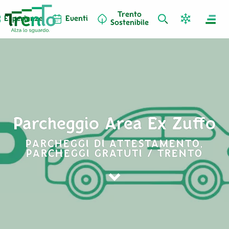
Trento
Esperienze
Eventi
Sostenibile
Parcheggio Area Ex Zuffo
PARCHEGGI DI ATTESTAMENTO,
PARCHEGGI GRATUTI / TRENTO