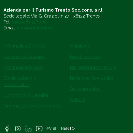
Azienda per il Turismo Trento Soc.cons. a r.l.
Sede legale: Via G. Grazioli n.27 - 38122 Trento
Tel.
+39 0461 216000
Email:
info@visittrento.it
Informativa Cookies
Chi siamo
Preferenze Cookies
I nostri partner
Informativa Privacy
Richiesta informazioni
Dichiarazione di
Iscrizione Newsletter
accessibilità
Area operatori
Condizioni di vendita
Credits
Organizzazione trasparente
#VISITTRENTO