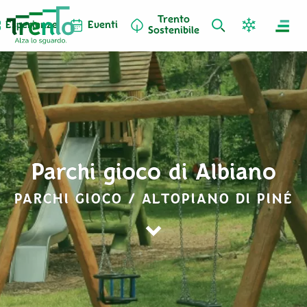
Trento
Esperienze
Eventi
Sostenibile
Parchi gioco di Albiano
PARCHI GIOCO / ALTOPIANO DI PINÉ