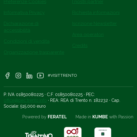
Preferenze Cookies
I nostri partner
Informativa Privacy
Richiesta informazioni
Dichiarazione di
Iscrizione Newsletter
accessibilità
Area operatori
Condizioni di vendita
Credits
Organizzazione trasparente
#VISITTRENTO
P. IVA 01850080225 · C.F. 01850080225 · PEC:
office@pec.trento.info
· REA: REA di Trento n. 182232 · Cap.
Sociale: 515.000 euro
Powered by
FERATEL
Made in
KUMBE
with Passion