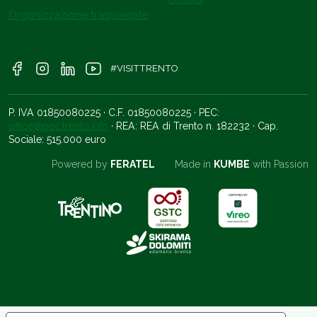
Organizzazione trasparente
#VISITTRENTO
P. IVA 01850080225 · C.F. 01850080225 · PEC:
office@pec.trento.info
· REA: REA di Trento n. 182232 · Cap.
Sociale: 515.000 euro
Powered by
FERATEL
Made in
KUMBE
with Passion