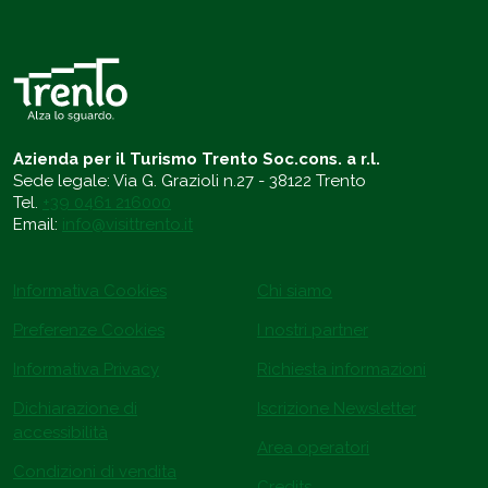
Azienda per il Turismo Trento Soc.cons. a r.l.
Sede legale: Via G. Grazioli n.27 - 38122 Trento
Tel.
+39 0461 216000
Email:
info@visittrento.it
Informativa Cookies
Chi siamo
Preferenze Cookies
I nostri partner
Informativa Privacy
Richiesta informazioni
Dichiarazione di
Iscrizione Newsletter
accessibilità
Area operatori
Condizioni di vendita
Credits