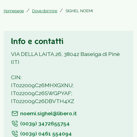
Homepage
Dove dormire
SIGHEL NOEMI
Info e contatti
VIA DELLA LAITA,26, 38042 Baselga di Pinè
(IT)
CIN:
IT022009C26MHXGXNU;
IT022009C26SWGPYAF;
IT022009C26DBVTH4XZ
noemi.sighel@libero.it
(0039) 3472655754
(0039) 0461 554094