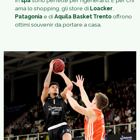
in
spa
sono perfette per rigenerarsi. E per chi
ama lo shopping, gli store di
Loacker
,
Patagonia
e di
Aquila Basket Trento
offrono
ottimi souvenir da portare a casa.