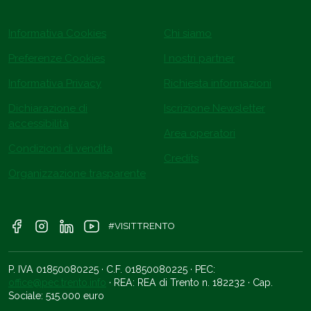
Informativa Cookies
Chi siamo
Preferenze Cookies
I nostri partner
Informativa Privacy
Richiesta informazioni
Dichiarazione di
Iscrizione Newsletter
accessibilità
Area operatori
Condizioni di vendita
Credits
Organizzazione trasparente
#VISITTRENTO
P. IVA 01850080225 · C.F. 01850080225 · PEC:
office@pec.trento.info
· REA: REA di Trento n. 182232 · Cap.
Sociale: 515.000 euro