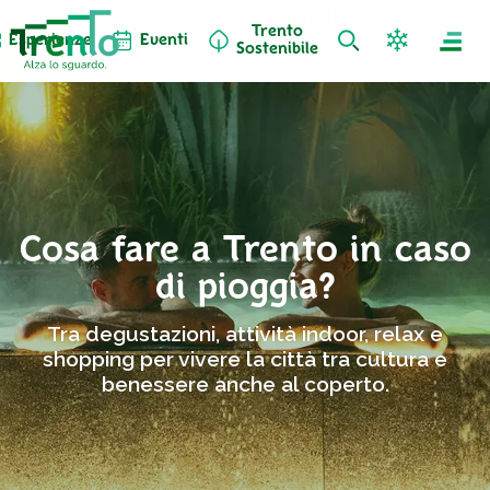
Trento
Esperienze
Eventi
Sostenibile
Cosa fare a Trento in caso
di pioggia?
Tra degustazioni, attività indoor, relax e
shopping per vivere la città tra cultura e
benessere anche al coperto.