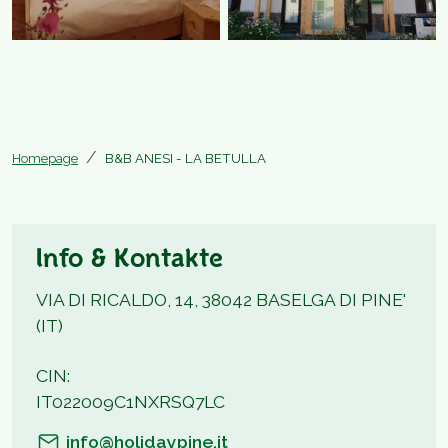
Homepage
B&B ANESI - LA BETULLA
Info & Kontakte
VIA DI RICALDO, 14, 38042 BASELGA DI PINE'
(IT)
CIN:
IT022009C1NXRSQ7LC
info@holidaypine.it