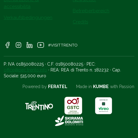
accessibilità
Betreiberbereich
Verkaufsbedingungen
Credits
#VISITTRENTO
P. IVA 01850080225 · C.F. 01850080225 · PEC:
office@pec.trento.info
· REA: REA di Trento n. 182232 · Cap.
Sociale: 515.000 euro
Powered by
FERATEL
Made in
KUMBE
with Passion