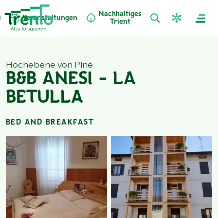
Nachhaltiges
e
Veranstaltungen
Trient
Hochebene von Piné
B&B ANESI - LA
BETULLA
BED AND BREAKFAST