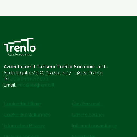
Azienda per il Turismo Trento Soc.cons. a r.l.
Sede legale: Via G. Grazioli n.27 - 38122 Trento
Tel.
+39 0461 216000
Email:
info@visittrento.it
Cookie-Richtlinie
Das Personal
Cookie-Einstellungen
Unsere Partner
Informativa Privacy
Informationsanfrage
Dichiarazione di
Newsletter