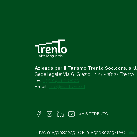
Azienda per il Turismo Trento Soc.cons. a r.l
Sede legale: Via G. Grazioli n.27 - 38122 Trento
Tel.
+39 0461 216000
Email:
info@visittrento.it
#VISITTRENTO
P. IVA 01850080225 · C.F. 01850080225 · PEC:
offi