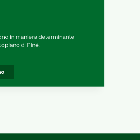
ono in maniera determinante
opiano di Piné.
no