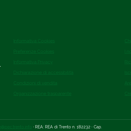
Informativa Cookies
Ch
Preferenze Cookies
I n
Informativa Privacy
Ric
.
Dichiarazione di accessibilità
Isc
Condizioni di vendita
Ar
Organizzazione trasparente
Cre
ce@pec.trento.info
· REA: REA di Trento n. 182232 · Cap.