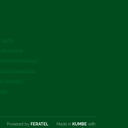
i siamo
ostri partner
hiesta informazioni
rizione Newsletter
ea operatori
dits
Powered by
FERATEL
Made in
KUMBE
with