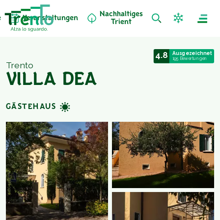
Nachhaltiges
e
Veranstaltungen
Trient
4.8
Ausgezeichnet
195 Bewertungen
Trento
VILLA DEA
GÄSTEHAUS