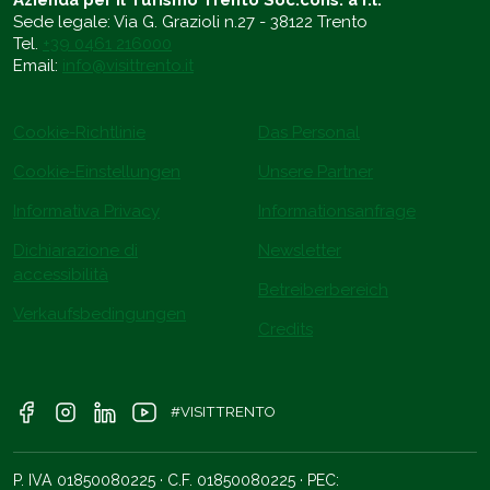
Azienda per il Turismo Trento Soc.cons. a r.l.
Sede legale: Via G. Grazioli n.27 - 38122 Trento
Tel.
+39 0461 216000
Email:
info@visittrento.it
Cookie-Richtlinie
Das Personal
Cookie-Einstellungen
Unsere Partner
Informativa Privacy
Informationsanfrage
Dichiarazione di
Newsletter
accessibilità
Betreiberbereich
Verkaufsbedingungen
Credits
#VISITTRENTO
P. IVA 01850080225 · C.F. 01850080225 · PEC: