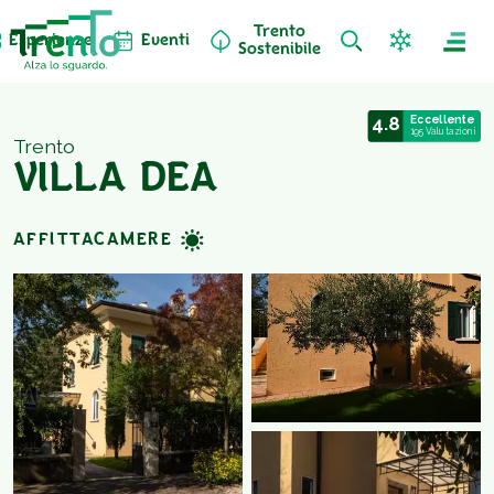
Trento
Esperienze
Eventi
Sostenibile
4.8
Eccellente
195 Valutazioni
Trento
VILLA DEA
AFFITTACAMERE