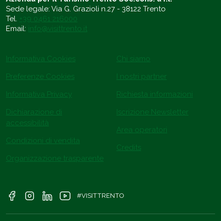
Sede legale: Via G. Grazioli n.27 - 38122 Trento
Tel.
+39 0461 216000
Email:
info@visittrento.it
Informativa Cookies
Chi siamo
Preferenze Cookies
I nostri partner
Informativa Privacy
Richiesta informazioni
Dichiarazione di
Iscrizione Newsletter
accessibilità
Area operatori
Condizioni di vendita
Credits
Organizzazione trasparente
#VISITTRENTO