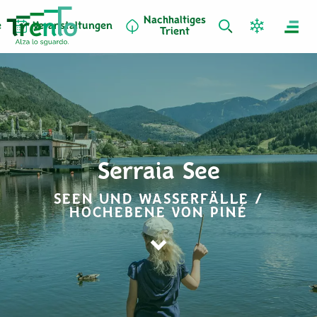
Nachhaltiges
e
Veranstaltungen
Trient
Serraia See
SEEN UND WASSERFÄLLE /
HOCHEBENE VON PINÉ