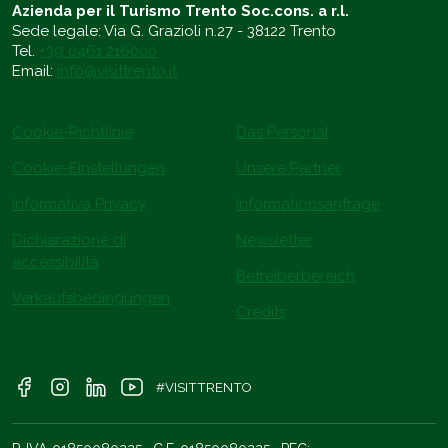
Azienda per il Turismo Trento Soc.cons. a r.l.
Sede legale: Via G. Grazioli n.27 - 38122 Trento
Tel.
+39 0461 216000
Email:
info@visittrento.it
Cookie-Richtlinie
Das Personal
Cookie-Einstellungen
Unsere Partner
Informativa Privacy
Informationsanfrage
Dichiarazione di
Newsletter
accessibilità
Betreiberbereich
Verkaufsbedingungen
Credits
#VISITTRENTO