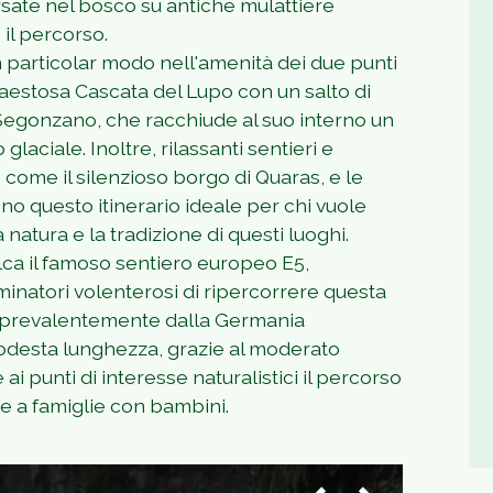
ersate nel bosco su antiche mulattiere
il percorso.
in particolar modo nell'amenità dei due punti
 maestosa Cascata del Lupo con un salto di
di Segonzano, che racchiude al suo interno un
laciale. Inoltre, rilassanti sentieri e
 come il silenzioso borgo di Quaras, e le
ono questo itinerario ideale per chi vuole
natura e la tradizione di questi luoghi.
lca il famoso sentiero europeo E5,
minatori volenterosi di ripercorrere questa
za prevalentemente dalla Germania
odesta lunghezza, grazie al moderato
 e ai punti di interesse naturalistici il percorso
he a famiglie con bambini.
1
/
2