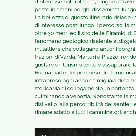
d’interesse naturalistico, lunghe attrav
poste in ameni borghi disseminati lungo 
La bellezza di questo itinerario risiede 
di interesse posti lungo il percorso: la
oltre 30 metri ed il sito delle Piramidi 
fenomeno geologico risalente al disgelo g
mulattiere che collegano antichi borghi,
frazioni di Varda, Marteri e Piazze, rend
gustare un turismo lento e assaporare la 
Buona parte del percorso di ritorno rica
intrapreso ogni anno da migliaia di cam
storica via di collegamento, in parten
culminando a Venezia. Nonostante la m
dislivello, alla percorribilità dei sentieri
rimane adatto a tutti i camminatori, anc