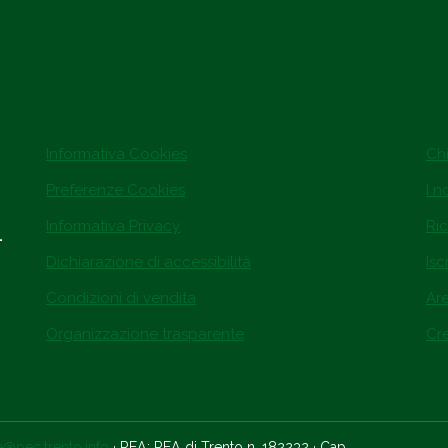
Informativa Cookies
Ch
Preferenze Cookies
I n
Informativa Privacy
Ric
.
Dichiarazione di accessibilità
Isc
Condizioni di vendita
Ar
Organizzazione trasparente
Cre
ce@pec.trento.info
· REA: REA di Trento n. 182232 · Cap.