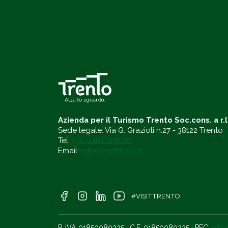
Azienda per il Turismo Trento Soc.cons. a r.l
Sede legale: Via G. Grazioli n.27 - 38122 Trento
Tel.
+39 0461 216000
Email:
info@visittrento.it
#VISITTRENTO
P. IVA 01850080225 · C.F. 01850080225 · PEC:
offi