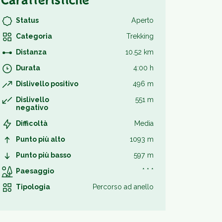
Caratteristiche
Status
Aperto
Categoria
Trekking
Distanza
10.52 km
Durata
4:00 h
Dislivello positivo
496 m
Dislivello
551 m
negativo
Difficoltà
Media
Punto più alto
1093 m
Punto più basso
597 m
Paesaggio
* * *
Tipologia
Percorso ad anello