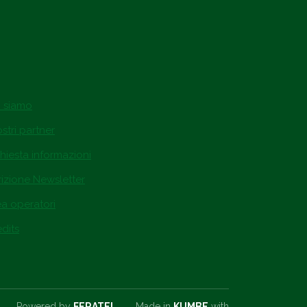
i siamo
ostri partner
hiesta informazioni
rizione Newsletter
ea operatori
dits
Powered by
FERATEL
Made in
KUMBE
with