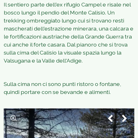
Il sentiero parte dell'ex rifugio Campel e risale nel
bosco lungo il pendio del Monte Calisio. Un
trekking ombreggiato lungo cui si trovano resti
mascherati dell'estrazione minerara, una calcara e
le fortificazioni austriache della Grande Guerra tra
cui anche il forte casara. Dal pianoro che si trova
sulla cima del Calisio la visuale spazia lungo la
Valsugana e la Valle dell'Adige.
Sulla cima non ci sono punti ristoro o fontane,
quindi portare con se bevande e alimenti.
1
/
3