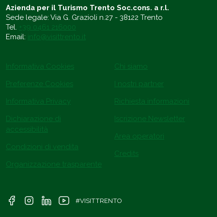
Azienda per il Turismo Trento Soc.cons. a r.l.
Sede legale: Via G. Grazioli n.27 - 38122 Trento
Tel.
+39 0461 216000
Email:
info@visittrento.it
Informativa Cookies
Chi siamo
Preferenze Cookies
I nostri partner
Informativa Privacy
Richiesta informazioni
Dichiarazione di
Iscrizione Newsletter
accessibilità
Area operatori
Condizioni di vendita
Credits
Organizzazione trasparente
#VISITTRENTO