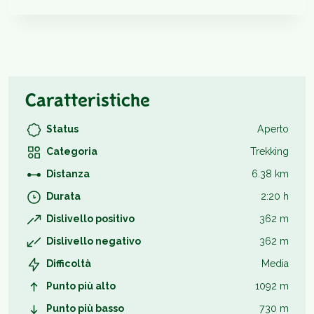
Caratteristiche
Status
Aperto
Categoria
Trekking
Distanza
6.38 km
Durata
2:20 h
Dislivello positivo
362 m
Dislivello negativo
362 m
Difficoltà
Media
Punto più alto
1092 m
Punto più basso
730 m