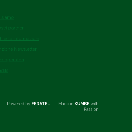
i siamo
ostri partner
hiesta informazioni
rizione Newsletter
ea operatori
dits
Powered by
FERATEL
Made in
KUMBE
with
Passion