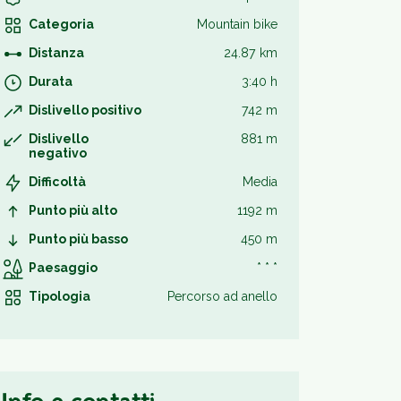
Categoria
Mountain bike
Distanza
24.87 km
Durata
3:40 h
Dislivello positivo
742 m
Dislivello
881 m
negativo
Difficoltà
Media
Punto più alto
1192 m
Punto più basso
450 m
Paesaggio
* * *
Tipologia
Percorso ad anello