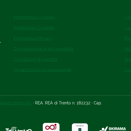
Informativa Cookies
Ch
Preferenze Cookies
I n
Informativa Privacy
Ric
.
Dichiarazione di accessibilità
Isc
Condizioni di vendita
Ar
Organizzazione trasparente
Cre
ce@pec.trento.info
· REA: REA di Trento n. 182232 · Cap.