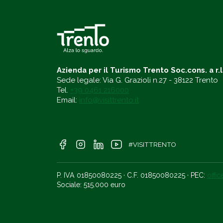
Azienda per il Turismo Trento Soc.cons. a r.l
Sede legale: Via G. Grazioli n.27 - 38122 Trento
Tel.
+39 0461 216000
Email:
info@visittrento.it
#VISITTRENTO
P. IVA 01850080225 · C.F. 01850080225 · PEC:
offi
Sociale: 515.000 euro