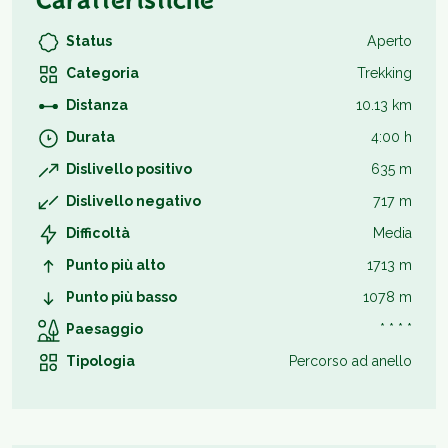
Caratteristiche
Status
Aperto
Categoria
Trekking
Distanza
10.13 km
Durata
4:00 h
Dislivello positivo
635 m
Dislivello negativo
717 m
Difficoltà
Media
Punto più alto
1713 m
Punto più basso
1078 m
Paesaggio
* * * *
Tipologia
Percorso ad anello