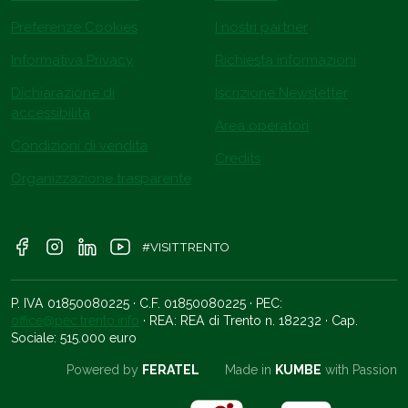
Preferenze Cookies
I nostri partner
Informativa Privacy
Richiesta informazioni
Dichiarazione di
Iscrizione Newsletter
accessibilità
Area operatori
Condizioni di vendita
Credits
Organizzazione trasparente
#VISITTRENTO
P. IVA 01850080225 · C.F. 01850080225 · PEC:
office@pec.trento.info
· REA: REA di Trento n. 182232 · Cap.
Sociale: 515.000 euro
Powered by
FERATEL
Made in
KUMBE
with Passion