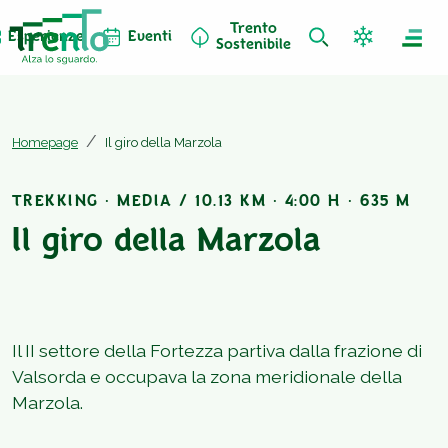
Trento
Esperienze
Eventi
Sostenibile
Homepage
Il giro della Marzola
TREKKING · MEDIA / 10.13 KM · 4:00 H · 635 M
Il giro della Marzola
Il II settore della Fortezza partiva dalla frazione di
Valsorda e occupava la zona meridionale della
Marzola.
1
/
12