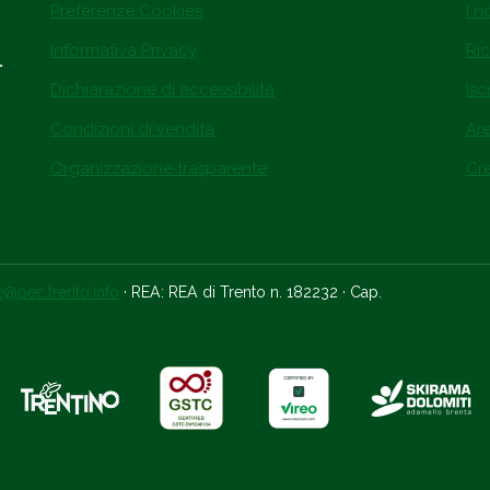
Preferenze Cookies
I n
Informativa Privacy
Ric
.
Dichiarazione di accessibilità
Isc
Condizioni di vendita
Ar
Organizzazione trasparente
Cre
ce@pec.trento.info
· REA: REA di Trento n. 182232 · Cap.