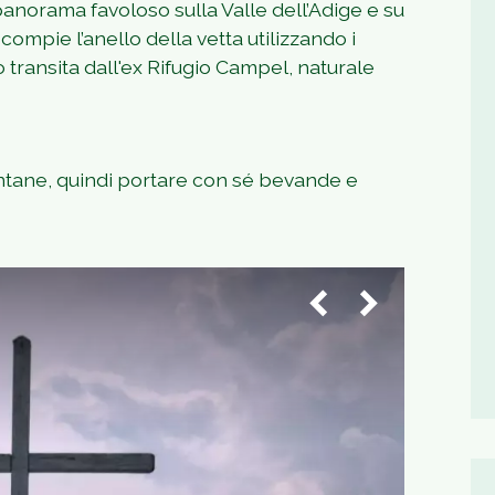
anorama favoloso sulla Valle dell’Adige e su
ompie l’anello della vetta utilizzando i
io transita dall'ex Rifugio Campel, naturale
ontane, quindi portare con sé bevande e
1
/
4