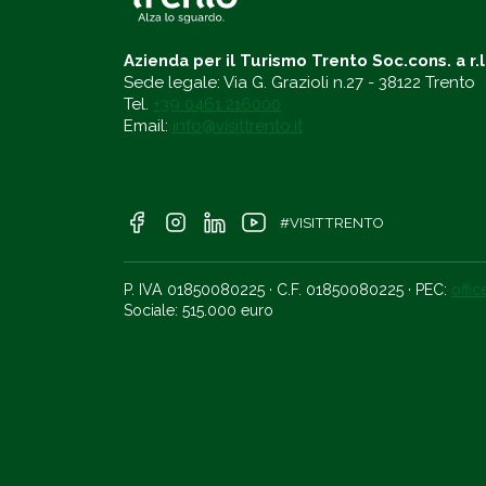
Azienda per il Turismo Trento Soc.cons. a r.l
Sede legale: Via G. Grazioli n.27 - 38122 Trento
Tel.
+39 0461 216000
Email:
info@visittrento.it
#VISITTRENTO
P. IVA 01850080225 · C.F. 01850080225 · PEC:
offi
Sociale: 515.000 euro