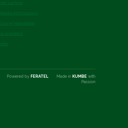
ostri partner
hiesta informazioni
rizione Newsletter
ea operatori
dits
Powered by
FERATEL
Made in
KUMBE
with
Passion