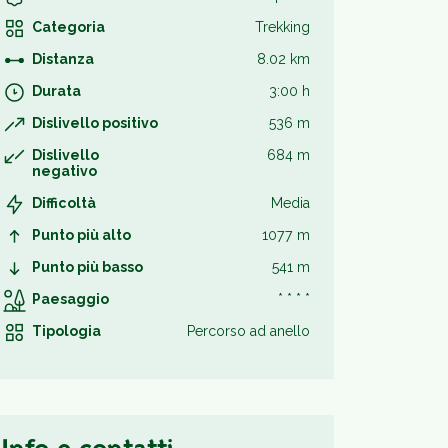
Categoria
Trekking
Distanza
8.02 km
Durata
3:00 h
Dislivello positivo
536 m
Dislivello
684 m
negativo
Difficoltà
Media
Punto più alto
1077 m
Punto più basso
541 m
Paesaggio
* * * *
Tipologia
Percorso ad anello