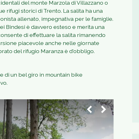
identali del monte Marzola di Villazzano o
rifugi storici di Trento. La salita ha una
nista allenato, impegnativa per le famiglie.
 dei Bindesi è davvero esteso e merita una
 consente di effettuare la salita rimanendo
rsione piacevole anche nelle giornate
rato del rifugio Maranza è d'obbligo.
e di un bel giro in mountain bike
vo.
1
/
9