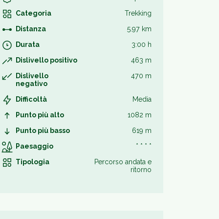
Categoria
Trekking
Distanza
5.97 km
Durata
3:00 h
Dislivello positivo
463 m
Dislivello
470 m
negativo
Difficoltà
Media
Punto più alto
1082 m
Punto più basso
619 m
Paesaggio
* * * *
Tipologia
Percorso andata e
ritorno