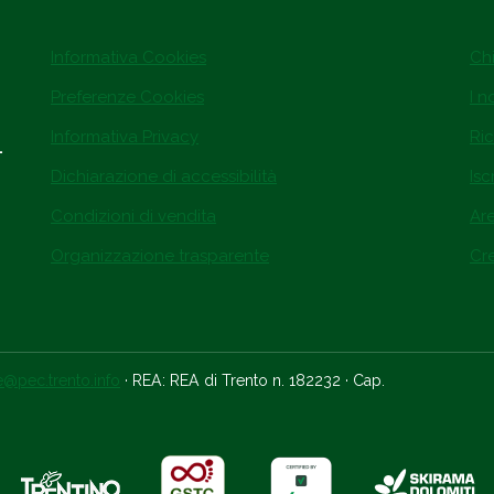
Informativa Cookies
Ch
Preferenze Cookies
I n
Informativa Privacy
Ric
.
Dichiarazione di accessibilità
Isc
Condizioni di vendita
Ar
Organizzazione trasparente
Cre
ce@pec.trento.info
· REA: REA di Trento n. 182232 · Cap.