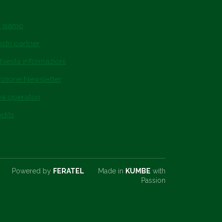
i siamo
ostri partner
hiesta informazioni
rizione Newsletter
ea operatori
dits
Powered by
FERATEL
Made in
KUMBE
with
Passion