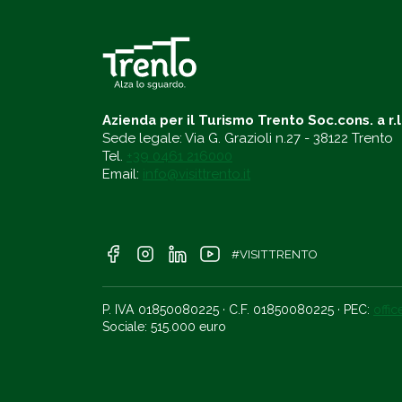
Azienda per il Turismo Trento Soc.cons. a r.l
Sede legale: Via G. Grazioli n.27 - 38122 Trento
Tel.
+39 0461 216000
Email:
info@visittrento.it
#VISITTRENTO
P. IVA 01850080225 · C.F. 01850080225 · PEC:
offi
Sociale: 515.000 euro