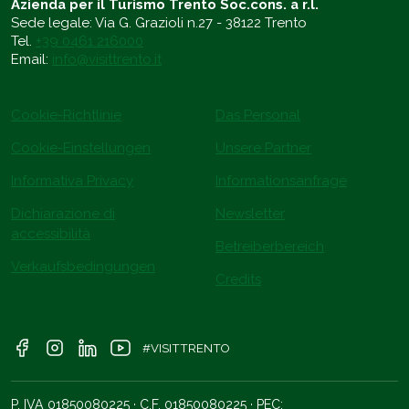
Azienda per il Turismo Trento Soc.cons. a r.l.
Sede legale: Via G. Grazioli n.27 - 38122 Trento
Tel.
+39 0461 216000
Email:
info@visittrento.it
Cookie-Richtlinie
Das Personal
Cookie-Einstellungen
Unsere Partner
Informativa Privacy
Informationsanfrage
Dichiarazione di
Newsletter
accessibilità
Betreiberbereich
Verkaufsbedingungen
Credits
#VISITTRENTO
P. IVA 01850080225 · C.F. 01850080225 · PEC: