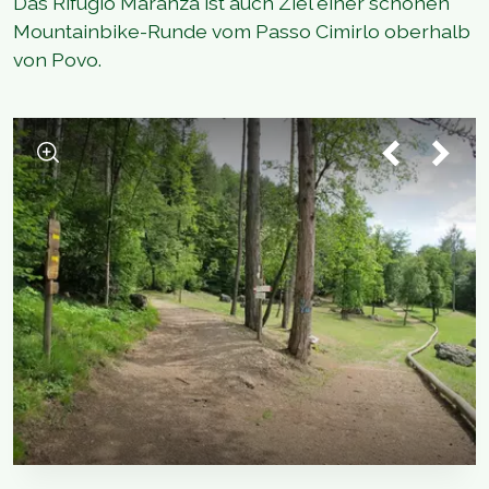
Das Rifugio Maranza ist auch Ziel einer schönen
Mountainbike-Runde vom Passo Cimirlo oberhalb
von Povo.
1
/
9